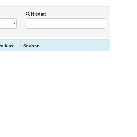
Hledat:
ro kurz
Soubor