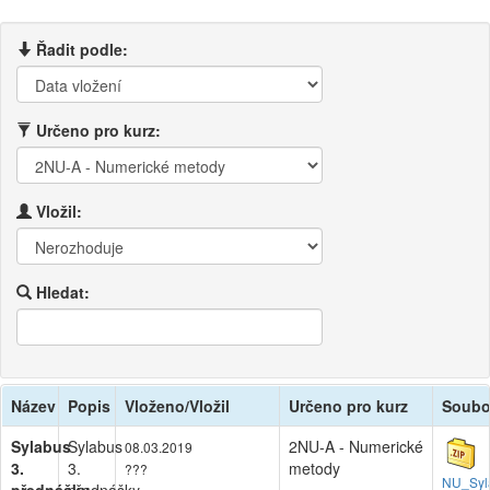
Řadit podle:
Určeno pro kurz:
Vložil:
Hledat:
Název
Popis
Vloženo/Vložil
Určeno pro kurz
Soubo
Sylabus
Sylabus
2NU-A - Numerické
08.03.2019
3.
3.
metody
???
NU_Syl