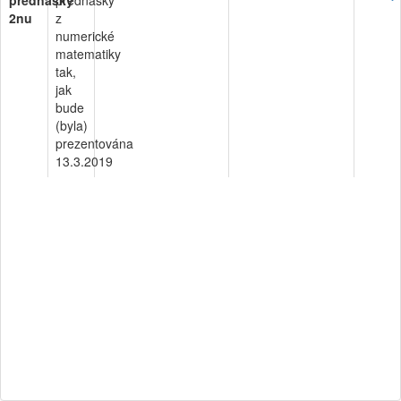
přednášky
přednášky
2nu
z
numerické
matematiky
tak,
jak
bude
(byla)
prezentována
13.3.2019