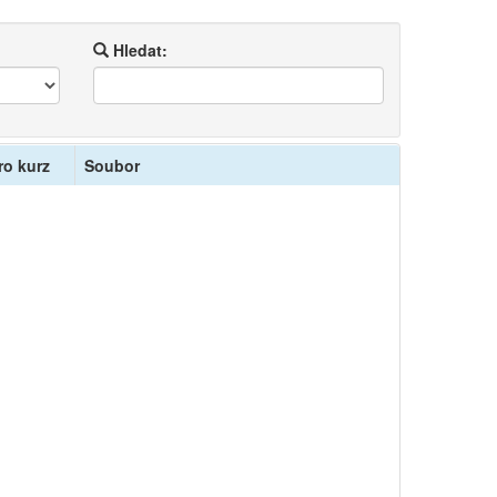
Hledat:
ro kurz
Soubor