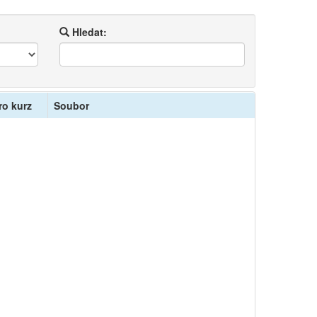
Hledat:
ro kurz
Soubor