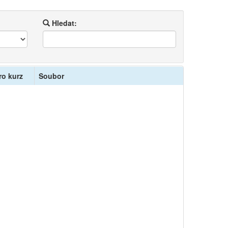
Hledat:
ro kurz
Soubor