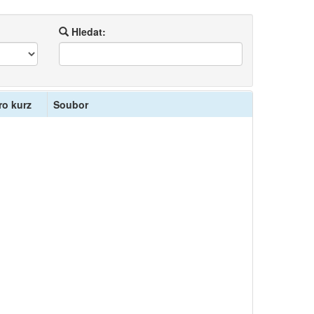
Hledat:
ro kurz
Soubor