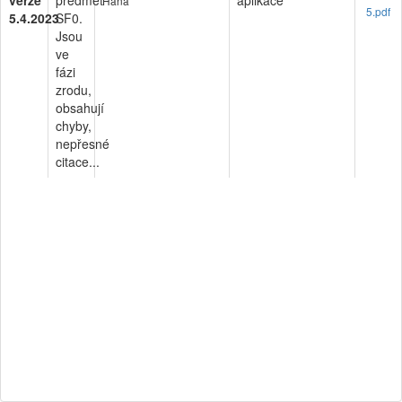
verze
předmět
aplikace
Hana
5.pdf
5.4.2023
SF0.
Jsou
ve
fázi
zrodu,
obsahují
chyby,
nepřesné
citace...