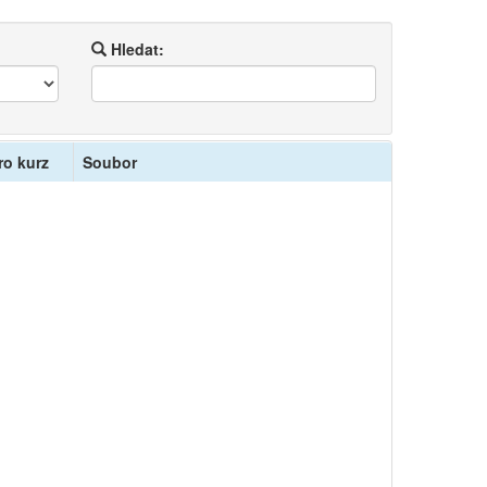
Hledat:
ro kurz
Soubor