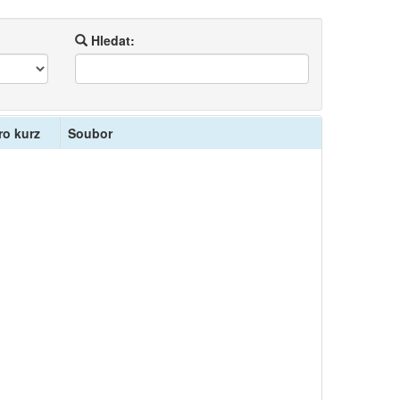
Hledat:
ro kurz
Soubor