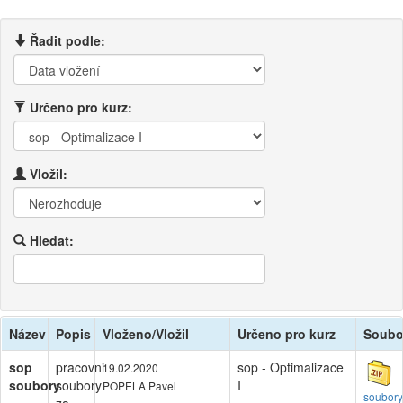
Řadit podle:
Určeno pro kurz:
Vložil:
Hledat:
Název
Popis
Vloženo/Vložil
Určeno pro kurz
Soubo
sop
pracovni
sop - Optimalizace
19.02.2020
soubory
soubory
I
POPELA Pavel
soubor