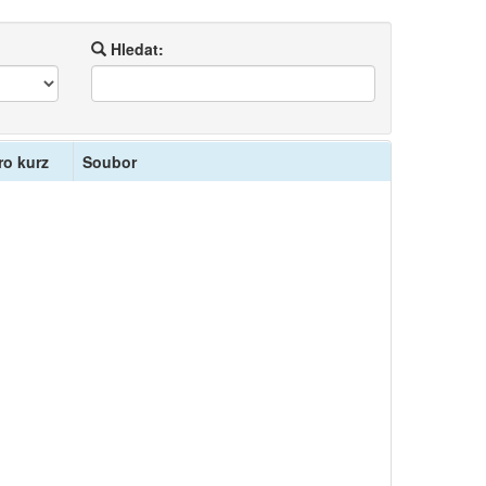
Hledat:
ro kurz
Soubor