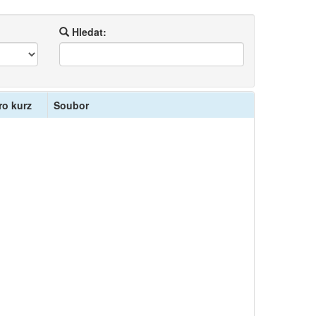
Hledat:
ro kurz
Soubor