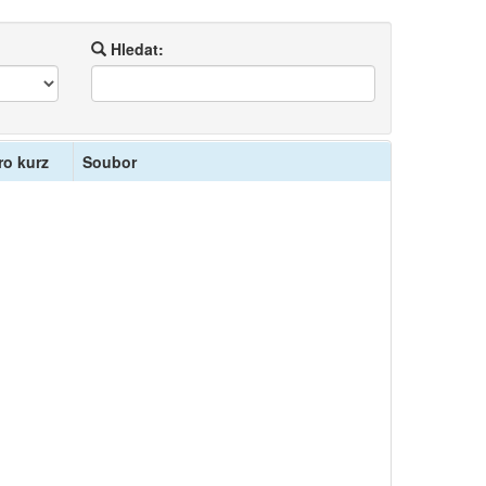
Hledat:
ro kurz
Soubor