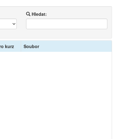
Hledat:
ro kurz
Soubor