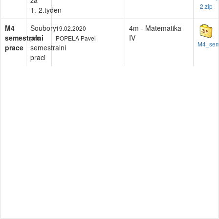
za
2.zip
1.-2.tyden
M4
Soubory
4m - Matematika
19.02.2020
semestralni
pro
IV
POPELA Pavel
M4_seme
prace
semestralni
praci