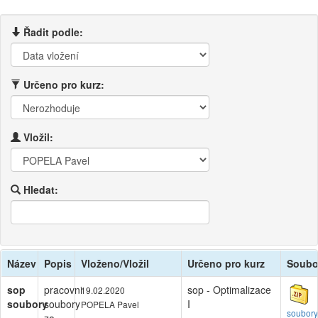
Řadit podle:
Určeno pro kurz:
Vložil:
Hledat:
Název
Popis
Vloženo/Vložil
Určeno pro kurz
Soubo
sop
pracovni
sop - Optimalizace
19.02.2020
soubory
soubory
I
POPELA Pavel
soubor