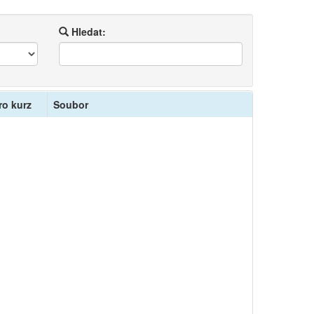
Hledat:
ro kurz
Soubor