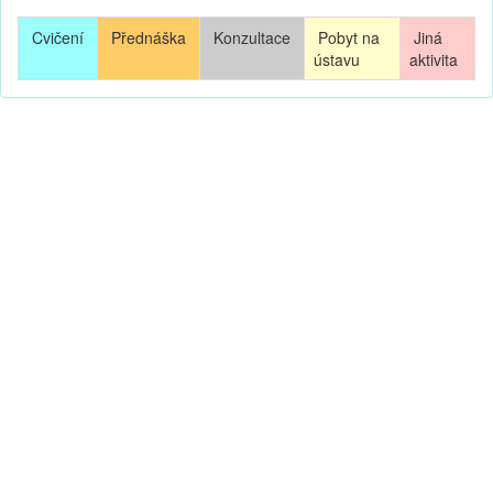
Cvičení
Přednáška
Konzultace
Pobyt na
Jiná
ústavu
aktivita