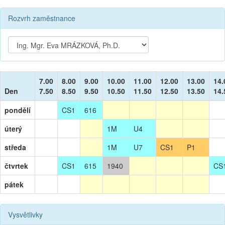
Rozvrh zaměstnance
7.00
8.00
9.00
10.00
11.00
12.00
13.00
14.
Den
7.50
8.50
9.50
10.50
11.50
12.50
13.50
14.
pondělí
CS1
616
úterý
1M
U4
středa
1M
U7
CS1
P1
čtvrtek
CS1
615
1940
CS
pátek
Vysvětlivky