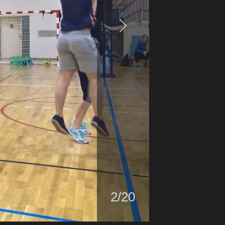
2/
20