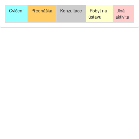
Cvičení
Přednáška
Konzultace
Pobyt na
Jiná
ústavu
aktivita