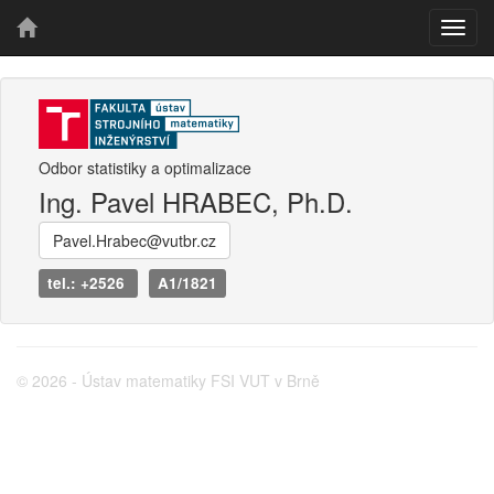
Odbor statistiky a optimalizace
Ing. Pavel HRABEC, Ph.D.
Pavel.Hrabec@vutbr.cz
tel.: +2526
A1/1821
© 2026 - Ústav matematiky FSI VUT v Brně