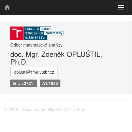
Odbor matematické analýzy
doc. Mgr. Zdeněk OPLUŠTIL,
Ph.D.
oplustil@fme.vutbr.cz
tel.: +2721
A1/1825
© 2026 - Ústav matematiky FSI VUT v Brně