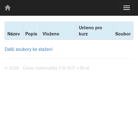
Určeno pro
Název
Popis
Vloženo
kurz
Soubor
Další soubory ke stažení
© 2026 - Ústav matematiky FSI VUT v Brně