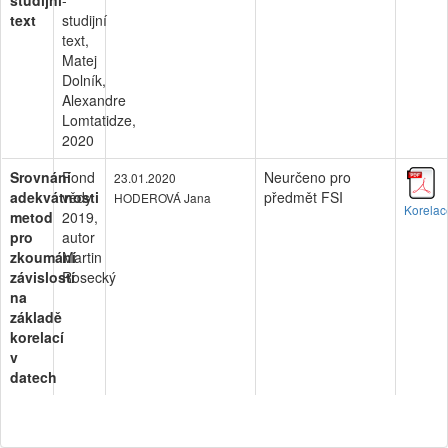
studijní
-
text
studijní
text,
Matej
Dolník,
Alexandre
Lomtatidze,
2020
Srovnání
Fond
Neurčeno pro
23.01.2020
adekvátnosti
vědy
předmět FSI
HODEROVÁ Jana
Korela
metod
2019,
pro
autor
zkoumání
Martin
závislostí
Rosecký
na
základě
korelací
v
datech