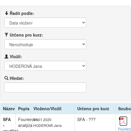
Řadit podle:
Určeno pro kurz:
Vložil:
Hledat:
Název
Popis
Vloženo/Vložil
Určeno pro kurz
Soubo
SFA
Fourierova
SFA - ???
31.01.2020
-
analýza
HODEROVÁ Jana
Fourier