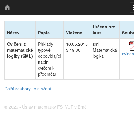
Určeno pro
Název
Popis
Vloženo
kurz
Soub
Cvičení z
Příklady
10.05.2015
sml -
matematické
typově
3:19:30
Matematická
cvicen
logiky (SML)
odpovídající
logika
náplni
cvičení k
předmětu.
Další soubory ke stažení
© 2026 - Ústav matematiky FSI VUT v Brně