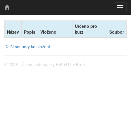
Určeno pro
Název
Popis
Vloženo
kurz
Soubor
Další soubory ke stažení
© 2026 - Ústav matematiky FSI VUT v Brně