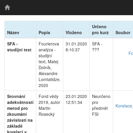
Určeno
Název
Popis
Vloženo
pro kurz
Soubor
SFA -
Fourierova
31.01.2020
SFA -
studijní text
analýza -
8:10:37
???
Fo
studijní
text, Matej
Dolník,
Alexandre
Lomtatidze,
2020
Srovnání
Fond vědy
23.01.2020
Neurčeno
adekvátnosti
2019, autor
12:51:34
pro
Korelace
metod pro
Martin
předmět
zkoumání
Rosecký
FSI
závislostí na
základě
korelací v