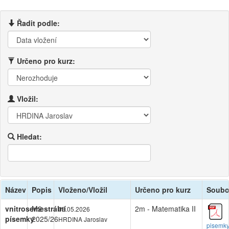
Řadit podle:
Určeno pro kurz:
Vložil:
Hledat:
Název
Popis
Vloženo/Vložil
Určeno pro kurz
Soubo
vnitrosemestrální
M2
2m - Matematika II
05.05.2026
písemky
2025/26
HRDINA Jaroslav
pisemk