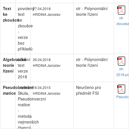
Text
povolený
vtr - Polynomiální
27.04.2018
ke
text
teorie řízení
HRDINA Jaroslav
vtr-
zkoušce
ke
zkouska
zkoušce
-
verze
bez
příkladů
Algebraická
učební
vtr - Polynomiální
26.04.2018
teorie
text
teorie řízení
HRDINA Jaroslav
vtr-
řízení
verze
2018.pd
2018
Pseudoinverzní
Ladislav
Neurčeno pro
16.04.2015
matice
Skula,
předmět FSI
HRDINA Jaroslav
Pseudoi
Pseudoinverzní
matice
-
metoda
nejmenších
čtverců