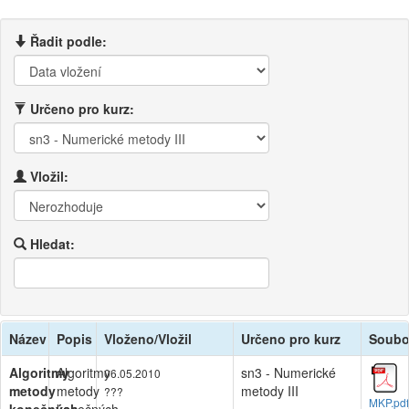
Řadit podle:
Určeno pro kurz:
Vložil:
Hledat:
Název
Popis
Vloženo/Vložil
Určeno pro kurz
Soubo
Algoritmy
Algoritmy
sn3 - Numerické
06.05.2010
metody
metody
metody III
???
MKP.pdf