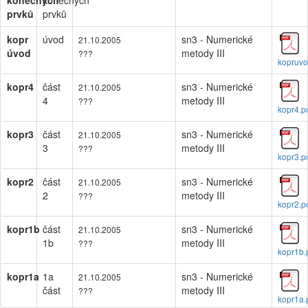
konečných
konečných
prvků
prvků
kopr
úvod
sn3 - Numerické
21.10.2005
úvod
metody III
???
kopruvo
kopr4
část
sn3 - Numerické
21.10.2005
4
metody III
???
kopr4.p
kopr3
část
sn3 - Numerické
21.10.2005
3
metody III
???
kopr3.p
kopr2
část
sn3 - Numerické
21.10.2005
2
metody III
???
kopr2.p
kopr1b
část
sn3 - Numerické
21.10.2005
1b
metody III
???
kopr1b.
kopr1a
1a
sn3 - Numerické
21.10.2005
část
metody III
???
kopr1a.