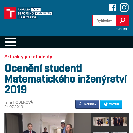
ENGLISH
Aktuality pro studenty
Ocenění studenti
Matematického inženýrství
2019
Jana HODEROVÁ
FACEBOOK
TWITTER
24.07.2019