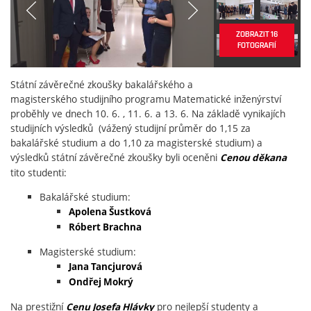
ZOBRAZIT 16
FOTOGRAFIÍ
Státní závěrečné zkoušky bakalářského a
magisterského studijního programu Matematické inženýrství
proběhly ve dnech 10. 6. , 11. 6. a 13. 6. Na základě vynikajích
studijních výsledků (vážený studijní průměr do 1,15 za
bakalářské studium a do 1,10 za magisterské studium) a
výsledků státní závěrečné zkoušky byli oceněni
Cenou děkana
tito studenti:
Bakalářské studium:
Apolena Šustková
Róbert Brachna
Magisterské studium:
Jana Tancjurová
Ondřej Mokrý
Na prestižní
pro nejlepší studenty a
Cenu Josefa Hlávky