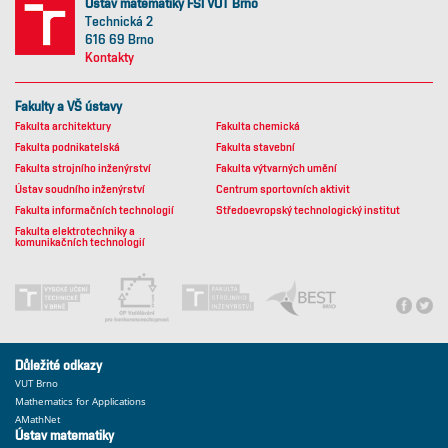
Ústav matematiky FSI VUT Brno
Technická 2
616 69 Brno
Kontakty
Fakulty a VŠ ústavy
Fakulta architektury
Fakulta chemická
Fakulta podnikatelská
Fakulta stavební
Fakulta strojního inženýrství
Fakulta výtvarných umění
Ústav soudního inženýrství
Centrum sportovních aktivit
Fakulta informačních technologií
Středoevropský technologický institut
Fakulta elektrotechniky a
komunikačních technologií
Důležité odkazy
VUT Brno
Mathematics for Applications
AMathNet
Ústav matematiky