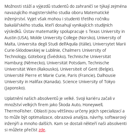
Možnosti stáží a výjezdů studentů do zahraničí se týkají zejména
navazujícího magisterského studia oboru Matematické
inženýrství. Vyjet však mohou i studenti třetího ročníku
bakalářského studia, kteří dosahují vynikajících studijních
výsledků. Ústav matematiky spolupracuje s Texas University in
Austin (USA), Molde University College (Norsko), University of
Malta, Universita degli Studi dell'Aquila (Itálie), Universytet Marii
Curie-Sklodowskiej w Lublinie, Chalmers University of
Technology, Göteborg (Švédsko), Technische Universität
Hamburg (Německo), Universität Potsdam, Technische
Universität Wien (Rakousko), Universiteit of Gent (Belgie),
Université Pierre et Marie Curie, Paris (Francie), Dalhousie
University in Halifax (Kanada). Science University of Tokyo
(Japonsko).
Uplatnění našich absolventů je velké. Svoji kariéru začali v
množství velkých firem jako Škoda Auto, Honeywell,
ThermoFisher. Oblasti jsou většinou určeny jejich specializací a
to může být optimalizace, obrazová analýza, návrhy, softwarový
inženýři a mnoho dalších. Kam se dostali někteří naši absolventi
si můžete přečíst
zde
.