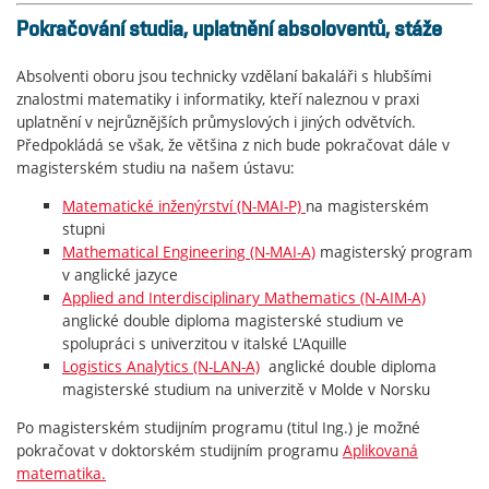
Pokračování studia, uplatnění absoloventů, stáže
Absolventi oboru jsou technicky vzdělaní bakaláři s hlubšími
znalostmi matematiky i informatiky, kteří naleznou v praxi
uplatnění v nejrůznějších průmyslových i jiných odvětvích.
Předpokládá se však, že většina z nich bude pokračovat dále v
magisterském studiu na našem ústavu:
Matematické inženýrství (N-MAI-P)
na magisterském
stupni
Mathematical Engineering (N-MAI-A)
magisterský program
v anglické jazyce
Applied and Interdisciplinary Mathematics (N-AIM-A)
anglické double diploma magisterské studium ve
spolupráci s univerzitou v italské L'Aquille
Logistics Analytics (N-LAN-A)
anglické double diploma
magisterské studium na univerzitě v Molde v Norsku
Po magisterském studijním programu (titul Ing.) je možné
pokračovat v doktorském studijním programu
Aplikovaná
matematika.