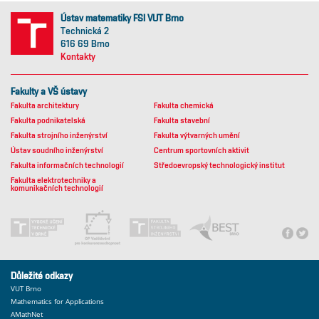
Ústav matematiky FSI VUT Brno
Technická 2
616 69 Brno
Kontakty
Fakulty a VŠ ústavy
Fakulta architektury
Fakulta chemická
Fakulta podnikatelská
Fakulta stavební
Fakulta strojního inženýrství
Fakulta výtvarných umění
Ústav soudního inženýrství
Centrum sportovních aktivit
Fakulta informačních technologií
Středoevropský technologický institut
Fakulta elektrotechniky a
komunikačních technologií
Důležité odkazy
VUT Brno
Mathematics for Applications
AMathNet