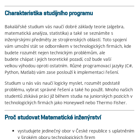
Charakteristika studijního programu
Bakalářské studium vás naučí dobré základy teorie (algebra,
matematická analýza, statistika) a také se seznámíte s
inženýrskými předměty ze strojírenských oblastí. Toto spojení
vám umožní stát se odborníkem v technologických firmách, kde
budete rozumět nejen technickým problémům, ale
budete chápat i jejich teoretické pozadí, což bude vaší
velkou výhodou oproti ostatním. Různé programovací jazyky (C#,
Python, Matlab) vám zase poslouží k implementaci řešení.
Studium u nás vás naučí logicky myslet, rozumět podstatě
problému, vybrat správné řešení a také ho použít. Mnoho našich
studentů získává práci již během studia na juniorských pozicích v
technologických firmách jako Honeywell nebo Thermo Fisher.
Proč studovat Matematické inženýrství
vystudujete jedinečný obor v České republice s uplatněním
v širokém oboru technologických firem