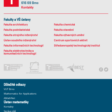
616 69 Brno
Kontakty
Fakulty a VŠ ústavy
Fakulta architektury
Fakulta chemická
Fakulta podnikatelská
Fakulta stavební
Fakulta strojního inženýrství
Fakulta výtvarných umění
Ústav soudního inženýrství
Centrum sportovních aktivit
Fakulta informačních technologií
Středoevropský technologický institut
Fakulta elektrotechniky a
komunikačních technologií
Důležité odkazy
VUT Brno
Mathematics for Applications
AMathNet
Ústav matematiky
Kontakty
Správa sítě