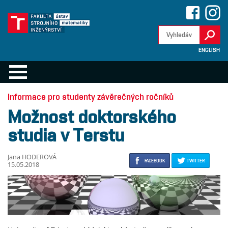
ENGLISH
Informace pro studenty závěrečných ročníků
Možnost doktorského
studia v Terstu
Jana HODEROVÁ
FACEBOOK
TWITTER
15.05.2018