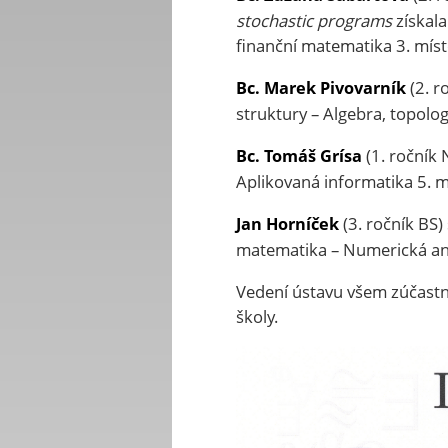
stochastic
programs
získala
finanční matematika 3. místo
(2. r
Bc. Marek Pivovarník
struktury – Algebra, topolog
(1. ročník 
Bc. Tomáš Grísa
Aplikovaná informatika 5. mí
(3. ročník BS) 
Jan Horníček
matematika – Numerická anal
Vedení ústavu všem zúčast
školy.