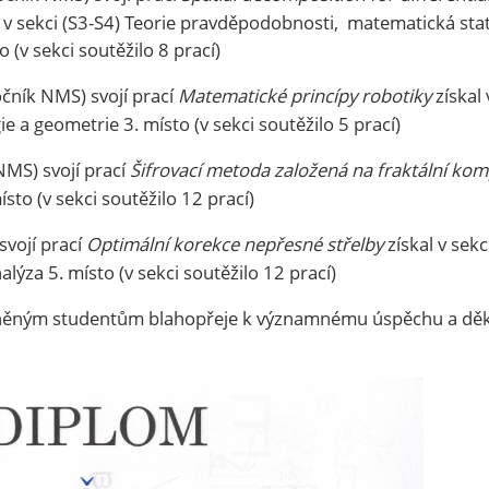
 v sekci (S3-S4) Teorie pravděpodobnosti, matematická stat
 (v sekci soutěžilo 8 prací)
očník NMS) svojí prací
Matematické princípy robotiky
získal 
ie a geometrie 3. místo (v sekci soutěžilo 5 prací)
NMS) svojí prací
Šifrovací metoda založená na fraktální kom
sto (v sekci soutěžilo 12 prací)
svojí prací
Optimální korekce nepřesné střelby
získal v sekc
ýza 5. místo (v sekci soutěžilo 12 prací)
něným studentům blahopřeje k významnému úspěchu a děkuj