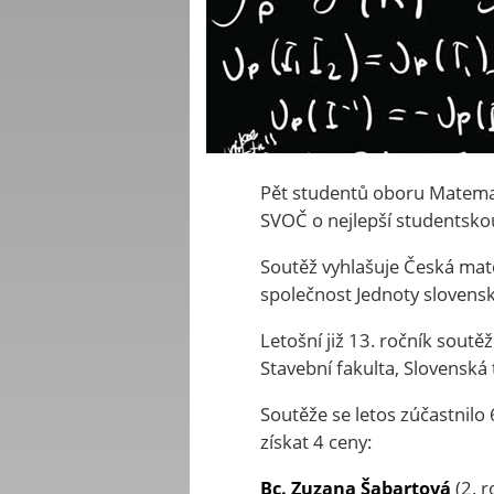
Pět studentů oboru Matemat
SVOČ o nejlepší studentsko
Soutěž vyhlašuje Česká mat
společnost Jednoty slovens
Letošní již 13. ročník sout
Stavební fakulta, Slovenská 
Soutěže se letos zúčastnilo 
získat 4 ceny:
(2. r
Bc. Zuzana Šabartová