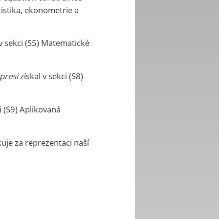
istika, ekonometrie a
v sekci (S5) Matematické
presi
získal v sekci (S8)
i (S9) Aplikovaná
e za reprezentaci naší