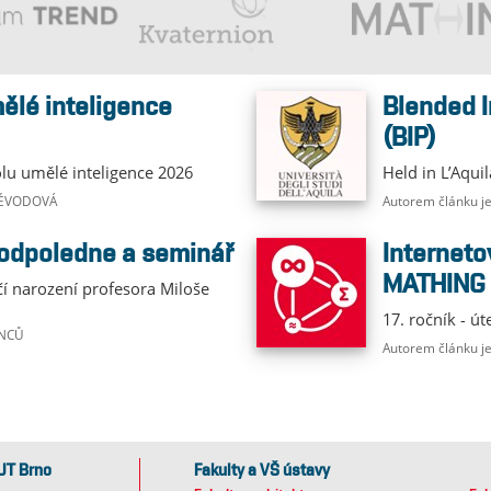
Blended Intensive Programme
(BIP)
olu umělé inteligence 2026
Held in L’Aqui
 VÉVODOVÁ
Autorem článku j
 odpoledne a seminář
Internetová matematická soutěž
MATHING
čí narození profesora Miloše
17. ročník - út
ANCŮ
Autorem článku 
UT Brno
Fakulty a VŠ ústavy