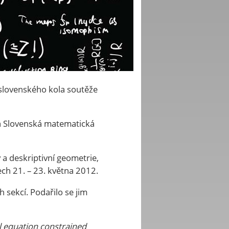
slovenského kola soutěže
a Slovenská matematická
a deskriptivní geometrie,
ech 21. – 23. května 2012.
h sekcí. Podařilo se jim
al equation constrained