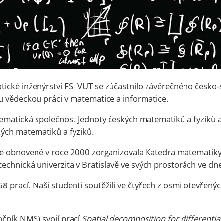
ické inženýrství FSI VUT se zúčastnilo závěrečného česko-
u vědeckou práci v matematice a informatice.
ematická společnost Jednoty českých matematiků a fyziků 
kých matematiků a fyziků.
ěže obnovené v roce 2000 zorganizovala Katedra matematiky 
technická univerzita v Bratislavě ve svých prostorách ve dn
68 prací. Naši studenti soutěžili ve čtyřech z osmi otevřenýc
očník NMS) svojí prací
Spatial decomposition for differenti