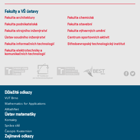
Fakulty a VŠ ústavy
Fakulta architektury
Fakulta chemická
Fakulta podnikatelská
Fakulta stavební
Fakulta strojního inženýrství
Fakulta výtvarných umění
Ústav soudního inženýrství
Centrum sportovních aktivit
Fakulta informačních technologií
Středoevropský technologický institut
Fakulta elektrotechniky a
komunikačních technologií
Důležité odkazy
VUT Brno
Mathematics for Applications
AMathNet
Ústav matematiky
Kontakty
Správa sítě
Časopis Kvaternion
Zajímavé odkazy