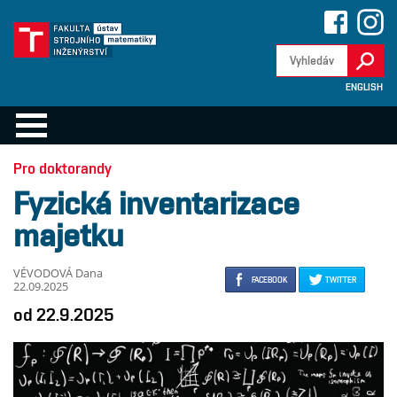
ENGLISH
Pro doktorandy
Fyzická inventarizace
majetku
VÉVODOVÁ Dana
FACEBOOK
TWITTER
22.09.2025
od 22.9.2025