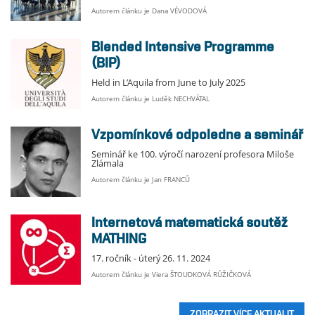
Autorem článku je Dana VÉVODOVÁ
Blended Intensive Programme
(BIP)
Held in L’Aquila from June to July 2025
Autorem článku je Luděk NECHVÁTAL
Vzpomínkové odpoledne a seminář
Seminář ke 100. výročí narození profesora Miloše
Zlámala
Autorem článku je Jan FRANCŮ
Internetová matematická soutěž
MATHING
17. ročník - úterý 26. 11. 2024
Autorem článku je Viera ŠTOUDKOVÁ RŮŽIČKOVÁ
ZOBRAZIT VÍCE AKTUALIT