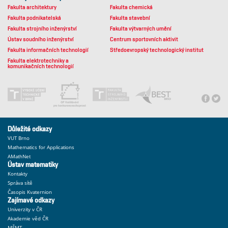
Fakulta architektury
Fakulta chemická
Fakulta podnikatelská
Fakulta stavební
Fakulta strojního inženýrství
Fakulta výtvarných umění
Ústav soudního inženýrství
Centrum sportovních aktivit
Fakulta informačních technologií
Středoevropský technologický institut
Fakulta elektrotechniky a
komunikačních technologií
Důležité odkazy
VUT Brno
Mathematics for Applications
AMathNet
Ústav matematiky
Kontakty
Správa sítě
Časopis Kvaternion
Zajímavé odkazy
Univerzity v ČR
Akademie věd ČR
MŠMT