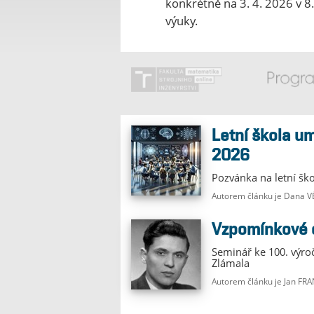
konkrétně na 3. 4. 2026 v 8.
výuky.
Letní škola umělé inteligence
2026
Pozvánka na letní šk
Autorem článku je Dana
Vzpomínkové
Seminář ke 100. výro
Zlámala
Autorem článku je Jan FR