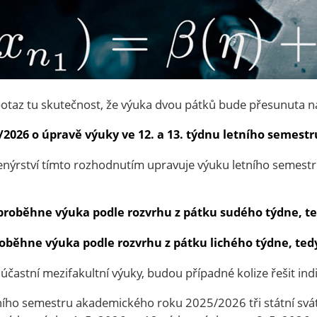
potaz tu skutečnost, že výuka dvou pátků bude přesunuta na
026 o úpravě výuky ve 12. a 13. týdnu letního semest
ženýrství tímto rozhodnutím upravuje výuku letního semes
 proběhne výuka podle rozvrhu z pátku sudého týdne, ted
roběhne výuka podle rozvrhu z pátku lichého týdne, tedy 
se účastní mezifakultní výuky, budou případné kolize řešit ind
ího semestru akademického roku 2025/2026 tři státní svátk