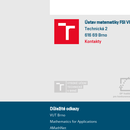
Ústav matematiky FSI V
Technická 2
616 69 Brno
Kontakty
Důležité odkazy
VUT Brno
Mathematics for Applications
AMathNet