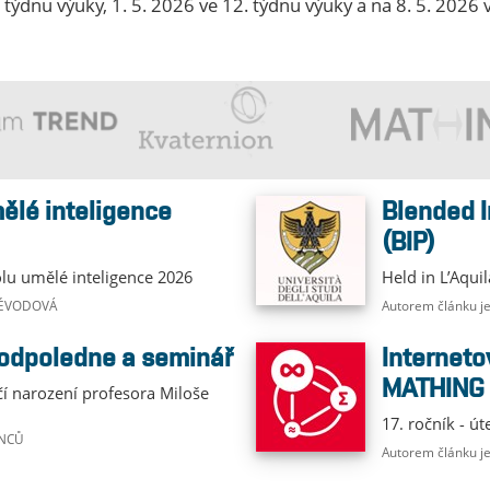
 týdnu výuky, 1. 5. 2026 ve 12. týdnu výuky a na 8. 5. 2026
Blended Intensive Programme
(BIP)
olu umělé inteligence 2026
Held in L’Aqui
 VÉVODOVÁ
Autorem článku j
 odpoledne a seminář
Internetová matematická soutěž
MATHING
čí narození profesora Miloše
17. ročník - út
ANCŮ
Autorem článku 