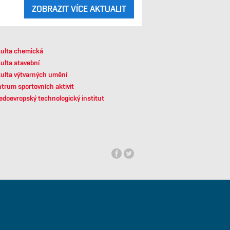
ZOBRAZIT VÍCE AKTUALIT
ulta chemická
ulta stavební
ulta výtvarných umění
trum sportovních aktivit
edoevropský technologický institut