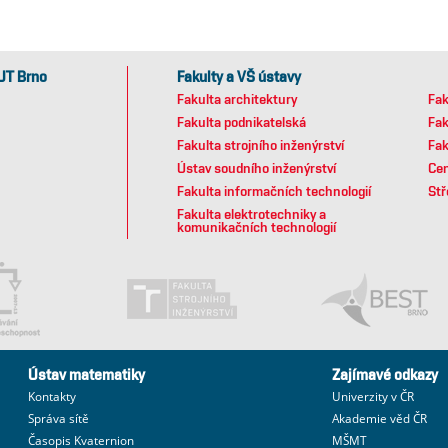
UT Brno
Fakulty a VŠ ústavy
Fakulta architektury
Fak
Fakulta podnikatelská
Fak
Fakulta strojního inženýrství
Fak
Ústav soudního inženýrství
Cen
Fakulta informačních technologií
Stř
Fakulta elektrotechniky a
komunikačních technologií
Ústav matematiky
Zajímavé odkazy
Kontakty
Univerzity v ČR
Správa sítě
Akademie věd ČR
Časopis Kvaternion
MŠMT