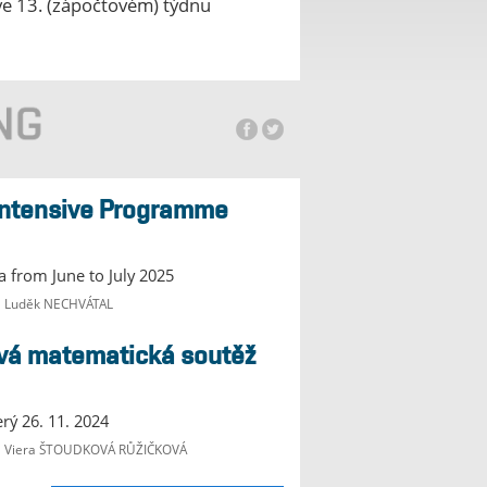
 ve 13. (zápočtovém) týdnu
la from June to July 2025
e Luděk NECHVÁTAL
erý 26. 11. 2024
je Viera ŠTOUDKOVÁ RŮŽIČKOVÁ