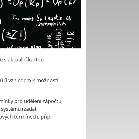
 s aktuální kartou
tů (i vzhledem k možnosti
mínky pro udělení zápočtu,
 systému (zadat
vých termínech, příp.