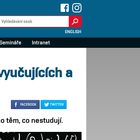
ENGLISH
Semináře
Intranet
yučujících a
FACEBOOK
TWITTER
o těm, co nestudují.