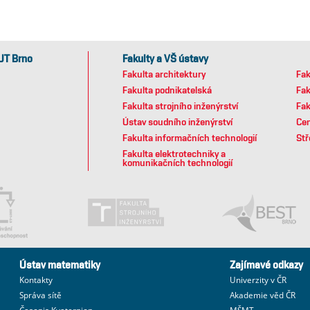
UT Brno
Fakulty a VŠ ústavy
Fakulta architektury
Fak
Fakulta podnikatelská
Fak
Fakulta strojního inženýrství
Fak
Ústav soudního inženýrství
Cen
Fakulta informačních technologií
Stř
Fakulta elektrotechniky a
komunikačních technologií
Ústav matematiky
Zajímavé odkazy
Kontakty
Univerzity v ČR
Správa sítě
Akademie věd ČR