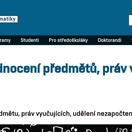
gramy
Studenti
Pro středoškoláky
Doktorandi
nocení předmětů, práv v
mětu, práv vyučujících, udělení nezapočten