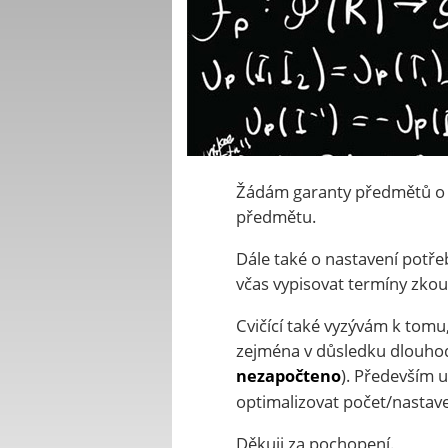
Žádám garanty předmětů o k
předmětu.
Dále také o nastavení potře
včas vypisovat termíny zkou
Cvičící také vyzývám k tomu
zejména v důsledku dlouhod
). Především 
nezapočteno
optimalizovat počet/nastav
Děkuji za pochopení.