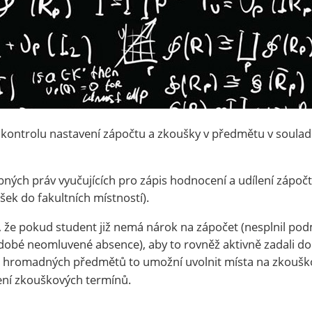
ontrolu nastavení zápočtu a zkoušky v předmětu v souladu
bných práv vyučujících pro zápis hodnocení a udílení zápoč
šek do fakultních místností).
, že pokud student již nemá nárok na zápočet (nesplnil pod
obé neomluvené absence), aby to rovněž aktivně zadali do
u hromadných předmětů to umožní uvolnit místa na zkouško
ení zkouškových termínů.