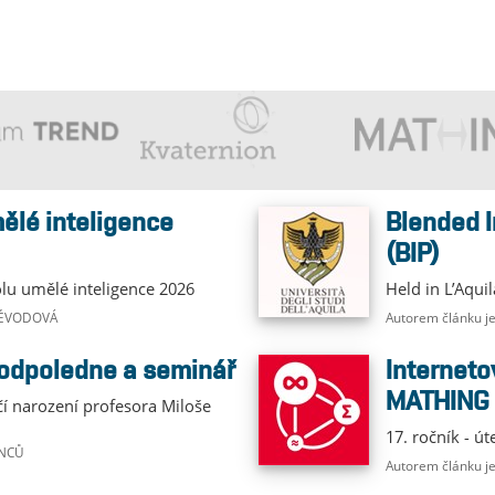
Blended Intensive Programme
(BIP)
olu umělé inteligence 2026
Held in L’Aqui
 VÉVODOVÁ
Autorem článku j
 odpoledne a seminář
Internetová matematická soutěž
MATHING
čí narození profesora Miloše
17. ročník - út
ANCŮ
Autorem článku 