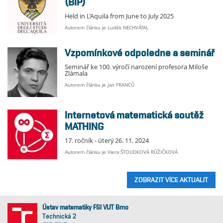
(BIP)
Held in L’Aquila from June to July 2025
Autorem článku je Luděk NECHVÁTAL
Vzpomínkové odpoledne a seminář
Seminář ke 100. výročí narození profesora Miloše
Zlámala
Autorem článku je Jan FRANCŮ
Internetová matematická soutěž
MATHING
17. ročník - úterý 26. 11. 2024
Autorem článku je Viera ŠTOUDKOVÁ RŮŽIČKOVÁ
ZOBRAZIT VÍCE AKTUALIT
Ústav matematiky FSI VUT Brno
Technická 2