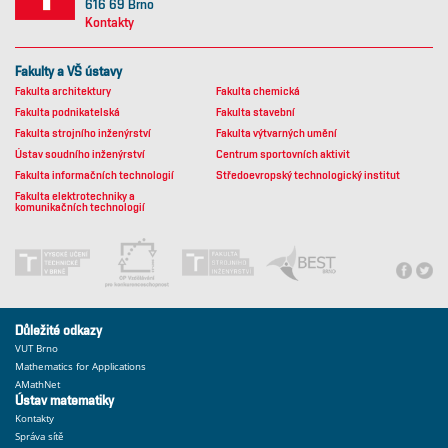
616 69 Brno
Kontakty
Fakulty a VŠ ústavy
Fakulta architektury
Fakulta chemická
Fakulta podnikatelská
Fakulta stavební
Fakulta strojního inženýrství
Fakulta výtvarných umění
Ústav soudního inženýrství
Centrum sportovních aktivit
Fakulta informačních technologií
Středoevropský technologický institut
Fakulta elektrotechniky a
komunikačních technologií
Důležité odkazy
VUT Brno
Mathematics for Applications
AMathNet
Ústav matematiky
Kontakty
Správa sítě