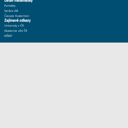
Ústav matematiky
Kontakty
Správa sítě
Časopis Kvaternion
Zajímavé odkazy
Univerzity v ČR
Akademie věd ČR
MŠMT