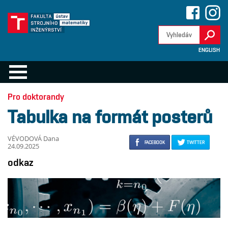
ENGLISH
Pro doktorandy
Tabulka na formát posterů
VÉVODOVÁ Dana
FACEBOOK
TWITTER
24.09.2025
odkaz