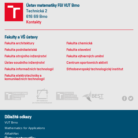
Ústav matematiky FSI VUT Brno
Technická 2
616 69 Brno
Kontakty
Fakulty a VŠ ústavy
Fakulta architektury
Fakulta chemická
Fakulta podnikatelská
Fakulta stavební
Fakulta strojního inženýrství
Fakulta výtvarných umění
Ústav soudního inženýrství
Centrum sportovních aktivit
Fakulta informačních technologií
Středoevropský technologický institut
Fakulta elektrotechniky a
komunikačních technologií
Důležité odkazy
VUT Brno
Mathematics for Applications
AMathNet