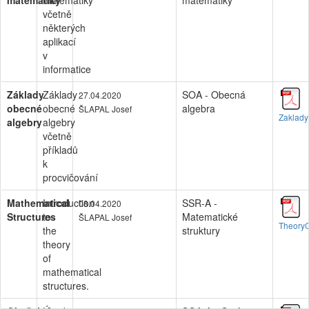
matematiky
matematiky
matematiky
včetně
některých
aplikací
v
informatice
Základy
Základy
SOA - Obecná
27.04.2020
obecné
obecné
algebra
ŠLAPAL Josef
Zaklady
algebry
algebry
včetně
příkladů
k
procvičování
Mathematical
Introduction
SSR-A -
08.04.2020
Structures
to
Matematické
ŠLAPAL Josef
TheoryO
the
struktury
theory
of
mathematical
structures.